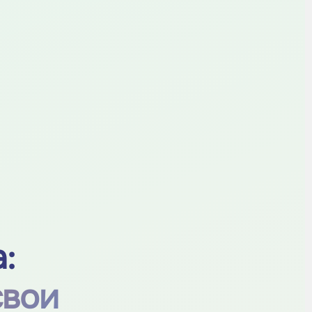
:
свои