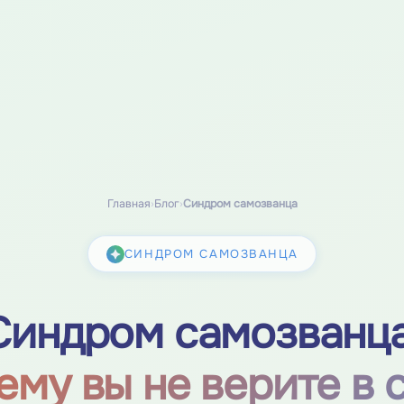
Главная
›
Блог
›
Синдром самозванца
СИНДРОМ САМОЗВАНЦА
Синдром самозванца
ему вы не верите в 