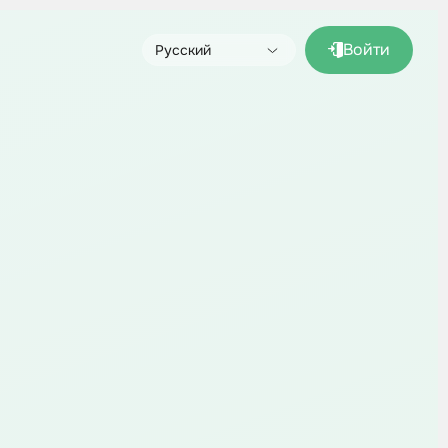
Войти
Русский
English
Español (pronto)
Français (bientôt)
Deutsch (bald)
Italiano (presto)