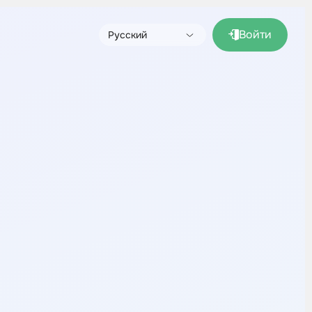
Войти
Русский
English
Español (pronto)
Français (bientôt)
Deutsch (bald)
Italiano (presto)