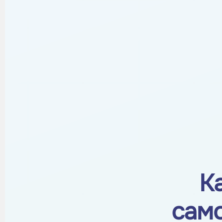
К
сам