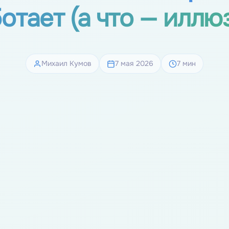
отает (а что — иллю
Михаил Кумов
7 мая 2026
7 мин