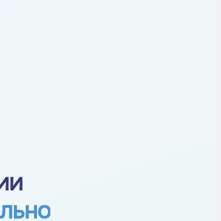
ии
ально